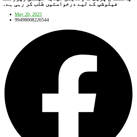
فیلوشپ کے لیے درخواستیں طلب کر رہی ہے۔
May 20, 2025
99498008226544