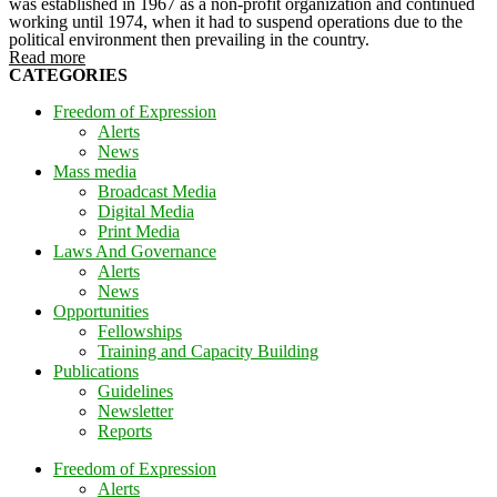
was established in 1967 as a non-profit organization and continued
working until 1974, when it had to suspend operations due to the
political environment then prevailing in the country.
Read more
CATEGORIES
Freedom of Expression
Alerts
News
Mass media
Broadcast Media
Digital Media
Print Media
Laws And Governance
Alerts
News
Opportunities
Fellowships
Training and Capacity Building
Publications
Guidelines
Newsletter
Reports
Freedom of Expression
Alerts