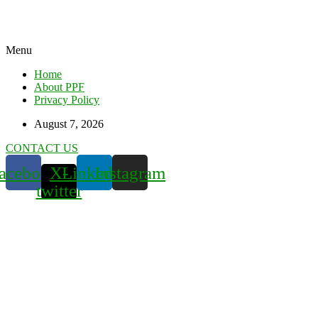
Menu
Home
About PPF
Privacy Policy
August 7, 2026
CONTACT US
acebook
X-
Linkedin
Instagram
twitter