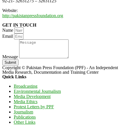
92-21- 32631275 – 32631125
Website:
http://pakistanpressfoundation.org
GET IN TOUCH
Name
Email
Message
Submit
Copyright © Pakistan Press Foundation (PPF) - An Independent
Media Research, Documentation and Training Center
Quick Links
Broadcasting
Environmental Journalism
Media Development
Media Ethics
Protest Letters by PPF
Journalism
Publications
Other Links