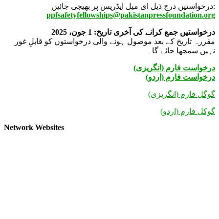
درخواستیں درج ذیل ای میل ایڈریس پر بھیجی جائیں:
ppfsafetyfellowships@pakistanpressfoundation.org
درخواستیں جمع کرانے کی آخری تاریخ: 1 جون، 2025
مقررہ تاریخ کے بعد موصول ہونے والی درخواستوں کو قابلِ غور
نہیں سمجھا جائے گا۔
(درخواست فارم (انگریزی
درخواست فارم (اردو)
گوگل فارم (انگریزی)
گوکل فارم (اردو)
Network Websites