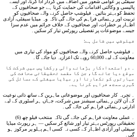
سیفٹی پر عوامی شعور میں اضافے میں کردار ادا کرنا، اور ایسے
پالیسی و وکالتی اقدامات کی حمایت کرنا ہے جو صحافیوں کے
تحفظ کو بہتر بنائیں۔ فیلوشپ حاصل کرنے والے صحافیوں کو
تربیت اور رہنمائی فراہم کی جائے گی تاکہ وہ میڈیا سیفٹی، آزادی
اظہار پر خطرات، اور صحافیوں کے خلاف جرائم میں عدم سزا
جیسے موضوعات پر تفصیلی رپورٹس تیار کر سکیں۔
:فیلوشپ میں شامل ہے
۔ فیلوشپ حاصل کرنے والے صحافیوں کو مواد کی تیاری میں
معاونت کے لیے 60,000 روپے تک اعزازیہ دیا جائے گا۔
۔ دو استعدادکار بڑھانے والی ورکشاپس میں شرکت کا
موقع دیا جائے گا، جن کا مقصد تحقیقاتی صحافت کی
مہارتوں کو نکھارنا اور میڈیا سیفٹی کے مسائل کی
گہری سمجھ فراہم کرنا ہے۔
۔ تجربہ کار صحافیوں اور موضوعاتی ماہرین کے ساتھ ذاتی نوعیت
کے آن لائن رہنمائی سیشنز میں شرکت، جہاں ہر اسٹوری کے لیے
ادارتی رہنمائی فراہم کی جائے گی۔
۔ عملی معاونت فراہم کی جائے گی تاکہ منتخب فیلو چھ (6)
تحقیقاتی رپورٹس بہتر تیار اور شائع کر سکیں — ہر رپورٹ میڈیا
سیفٹی اور آزادی اظہار کے کسی نہ کسی اہم پہلو پر مرکوز ہو
گی۔