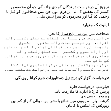
ترجیح اُن درخواست دہندگان کو دی جائے گی جو اُن مخصوص
کیسز کی تحقیق کے لیے پرعزم ہوں جن میں صحافیوں کو قتل یا
زخمی کیا گیا اور مجرموں کو سزا نہیں ملی۔
:اہلیت کے معیار
صحافت میں
تین سے پانچ سال
کا تجربہ
خواتین صحافی، پسماندہ طبقات سے تعلق رکھنے والے
افراد، اور کم سہولیات والے علاقوں — بشمول
بلوچستان، نئے ضم شدہ قبائلی اضلاع، گلگت بلتستان،
اور آزاد جموں و کشمیر — سے تعلق رکھنے والے
صحافیوں کو درخواست دینے کی بھرپور حوصلہ افزائی
کی جاتی ہے۔
ویڈیو پروڈکشن اور ملٹی میڈیا اسٹوری ٹیلنگ کا
تجربہ رکھنے والے صحافی بھی درخواست دے سکتے ہیں۔
درخواست گزار کو درج ذیل دستاویزات جمع کرانا ہوں گی:
فیلوشپ درخواست فارم
پریس کارڈ یا ادارے کا ملازمت نامہ
ریزیومے / سی وی
گزشتہ بارہ مہینوں میں شائع یا نشر ہونے والی کم از کم تین
رپورٹس کے لنکس یا کاپیاں