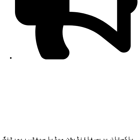
PPF warns of escalated spread of disinformation
following issuance of the Foreign Media Facilitation
Guidelines, 2026
Journalist Asad Ali Toor summoned by NCCIA over
alleged dissemination of false information
Shafi Jan unveils journalist welfare package at
Abbottabad, Haripur press clubs
Media policies introduced in 2019 responsible for
financial difficulties of the media industry, says Tarar
AJK authorities urge responsible media coverage ahead
of elections
Peshawar High Court directs newspaper owners in KP to
settle outstanding dues of journalists, media employees
within one month; warns of legal consequences
پاکستان پریس فاؤنڈیشن میڈیا سیفٹی رپورٹنگ