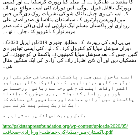
کا مقصد یہ طےکرناہے کہ میڈیا کیا رپورٹ کرسکتا ہے اور کیسی
رپورٹنگ ناقابل قبول ہوگی۔اس دوران کئی ایسے مواقع بھی آئے
کہ ایسےٹی وی چینل یا ٹاک شو کی نشریات روک دی گئیں جس
میں اپوزیشن پارٹیوں کے سیاستدان مثلاسابق صدر آصف علی
زرداری اور پاکستان مسلم لیگ نواز(پی ایم ایل-ن)کی نائب صدر
مریم نواز کےانٹرویو کئے جارہے تھے۔
پی پی ایف کی رپورٹ کے مطابق جنوری 2019اور اپریل 2020کے
دوران سوشل میڈیا کو کنٹرول کرنے کے لیے کئی ایسی تجاویز دی
گئیں۔جس کے بعد سوشل میڈیا کمپنیوں نے پاکستا ن کو چھوڑنے کی
دھمکیاں دیں اور آن لائن اظہار رائے کی آزادی کی ایک سنگین مثال
بنی۔
ایسے ماحول میں جہاں پاکستان کےصحافی حکومتی اور
دیگر سرکاری عہدیداروں کے دبائوکا شکار ہیں اور
اکثر اوقات اپنے کام کی وجہ سے زبانی اورجسمانی
طور پر ہراساں کئے جاتے ہیں،اس طرح کےواقعات
پاکستان میں آزادی صحافت اور صحافیوں کی حفاظت کا
ایک تاریک پہلو پیش کرتے ہیں.
:مکمل رپورٹ اس لنک پر دستیاب ہے
http://pakistanpressfoundation.org/wp-content/uploads/2020/05/
پاکستان-میں-میڈیا-کی-حفاظت-اور-آزادی-صحافت.pdf