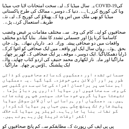
یہ سال میڈیا کے لیے سخت امتحانات لایا جب میڈیا COVID-19کی
وبا کی کوریج کررہاہے۔دنیا کے دوسرے ممالک کی طرح پاکستانی
میڈیا کو بھی ملک میں اس وبا کے پھیلاوٗ کی کوریج کے لیے نئے
طریقے استعمال کرنے پڑے۔
صحافیوں کو اپنے کام کی وجہ سے مختلف مقامات پر غیض وغضب
کاسامنا کرنا پڑا اور جسمانی تشدد کا نشانہ بنایا گیا،دو مختلف
واقعات میں دو صحافی پیشہ ورانہ ذمہ داریاں نبھاتے ہوئے جاں
بحق ہوئے۔رواں سال ایک اور واقعے میں ایک صحافی کو اغوا کرکے
ڈرایا دھمکایاگیا۔ایک دوسرے موقعے پر ایک صحافی کے گھر پر چھاپہ
ماراگیا اور مایہ ناز لکھاری محمد حنیف کی اردو کتاب چھاپنے والے
ایک پبلشنگ ہاوٗس پر چھاپہ ماراگیا۔
جسمانی تشدد اور دھمکیوں کے ساتھ صحافیوں کو ذاتی
طور پر اور آن لائن بھی خوفزدہ کیا گیا ۔یہ دھمکیاں
اہم مناصب پر براجمان افراد کی جانب سے دی گئیں جس
کی وجہ سے صحافیوں اور میڈیا اداروں پر دباوٗ بڑھا ۔
نتیجتا میڈیا گروپ خود ساختہ سینسر شپ پر چلے جاتے
ہیں۔یہ دھمکیاں اور ہراسانی اب آن لائن سوشل میڈیا
پلیٹ فارم تک پہنچ چکی ہیں جہاں پر میڈیا کے کردار
کو نشانہ بنا یا جارہاہے۔ٹویٹر پر میڈیا کے خلاف
اکثر اوقات ٹرینڈ چل رہے ہوتے ہیں۔
پی پی ایف کی رپورٹ کے مطابقکم سے کم پانچ صحافیوں کو