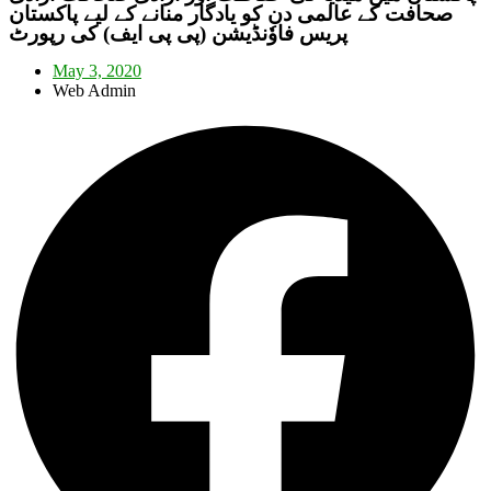
صحافت کے عالمی دن کو یادگار منانے کے لیے پاکستان
پریس فاوٗنڈیشن (پی پی ایف) کی رپورٹ
May 3, 2020
Web Admin