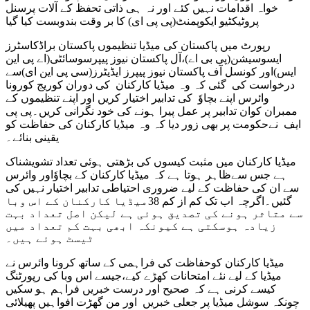
خواہ اقدامات نہیں کئے اور نہ ہی ذاتی تحفظ کے آلات پرسنل
پروٹیکٹیو ایکوپمنٹ(پی پی ای) کا بر وقت بندوبست کیا گیا
رپورٹ میں پاکستان کی میڈیا تنظیموں پاکستان براڈکاسٹرز
ایسوسیشن(پی بی اے)،آل پاکستان نیوز پیپرسوسائٹی(اے پی این
ایس)اور کونسل آف پاکستان نیوز پیپرز ایڈیٹرز(سی پی این ای)سے
درخواست کی گئی کہ وہ میڈیا کارکنان کی دوران کوریج کورونا
وائرس اپنے بچاوٗ کی تدابیر اختیار کریں اور اپنے تنظیموں کے
ممبران کوان تدابیر پر عمل پیرا ہونے کی خود نگرانی کریں۔پی پی
ایف نےحکومت پر بھی زور دیا کہ وہ میڈیا کارکنان کی حفاظت کو
یقینی بنائے۔
میڈیا کارکنان میں مثبت کیسوں کی بڑھتی ہوئی تعداد تشویشناک
ہے جس سےظاہر ہوتا ہے کہ میڈیا کارکنان کے بچاوٗاور وائرس
سے ان کی حفاظت کے لیے ضروری احتیاطی تدابیر اختیار نہیں کی
گئیں۔اگرچہ اب تک کم از کم 38میڈیا کارکنان کے اس وبا
سے متاثر ہونے کی تصدیق ہوئی ہے لیکن اصل تعداد بہت
زیادہ ہوسکتی ہے کیونکہ ابھی بہت کم تعداد میں
ٹیسٹ ہوئے ہیں۔
میڈیا کارکنان کوحفاظت کی فراہمی کے ساتھ کرونا وائرس نے
میڈیا کے لیے نئے امتحانات کھڑے کیے،جیسے اس وبا کی رپورٹنگ
کیسے کرنی ہے کہ صحیح اور درست خبریں فراہم ہو سکیں
چونکہ سوشل میڈیا پر جعلی خبریں اور من گھڑت افواہیں پھیلائی