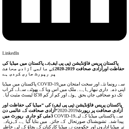
LinkedIn
پاکستان پریس فاوٗنڈیشن (پی پی ایف)نے پاکستان میں میڈیا کی
حفاظت اورآزادی صحافت 2019-2020کی عالمی آزادی صحافت
پر رپورٹ جاری کردی ہے
پاکستان میں میڈیا COVID-19سے رونما نئے اور سخت امتحان میں
اپنی ذمہ داری نبھارہاہے۔ملک میں اس وبا کے پھوٹنے سےلے کر اب
تک دو صحافی جاں بحق ہوئے اور کم از کم 38کا ٹیسٹ مثبت آیا۔
پاکستان پریس فاوٗنڈیشن (پی پی ایف) کی “میڈیا کی حفاظت اور
آزادی صحافت پر رپورٹ
2019-2020
“آزادی صحافت کے عالمی دن
COVID-19سے پاکستانی میڈیا کے لیے
3مئی کو جاری رپورٹ میں
پیدا شدہ تشویشناک صورتحال کے جائزہ میں بتایا گیا ہے کہزیادہ
تر میڈیا اداروں اور حکومت نے میڈیا کارکنان کے بچاوٗ کے لیے خاطر