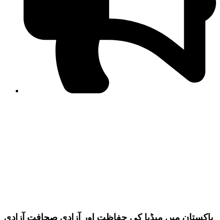
PPF warns of escalated spread of disinformation
following issuance of the Foreign Media Facilitation
Guidelines, 2026
Journalist Asad Ali Toor summoned by NCCIA over
alleged dissemination of false information
Shafi Jan unveils journalist welfare package at
Abbottabad, Haripur press clubs
Media policies introduced in 2019 responsible for
financial difficulties of the media industry, says Tarar
AJK authorities urge responsible media coverage ahead
of elections
Peshawar High Court directs newspaper owners in KP to
settle outstanding dues of journalists, media employees
within one month; warns of legal consequences
پاکستان میں میڈیا کی حفاظت اور آزادی صحافت آزادی