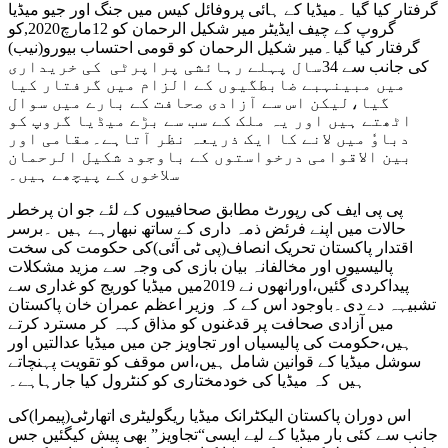
گرفتار کیا گیا ۔میڈیا کے ہائی پروفائل کیس میں جنگ اور جیو میڈیا
گروپ کے چیف ایڈیٹر میر شکیل الرحمان کو 12مارچ2020,کو
گرفتار کیا گیا۔میر شکیل الرحمان کو قومی احتساب بیورو(نیب)
کی جانب سے 34سال پہلے رہائشی پراپرٹی کی خریداری
میں مبینہبے ضابطگیوں کے الزام میں گرفتار کیا
گیا،لیکن اس سے آزادی صحافت کے بارے میں سوال
اٹھتے ہیں اور یہ ملک کے سب سے بڑے میڈیا گروپ کو
دباوٗ میں لانے کا ایک ذریعہ نظر آتاہے۔مقامی اور
بین الاقوامی درخواستوں کے باوجود شکیل الرحمان
سلاخوں کے پیچھے ہیں۔
پی پی ایف کی رپورٹ مطابق صحافییوں کے لئے جو ان پرخطر
حالات میں اپنے فرئض ذمہ داری کے ساتھ نبھارہے ہیں ۔برسر
اقتدار پاکستان تحریک انصاف(پی ٹی آئی)کی حکومت کی سخت
پالیسیوں اور مخالفانہ بیان بازی کی وجہ سے مزید مشکلات
پیداکردی گئیں،اورانھوں نے 2019میں میڈیا کوریج کو غداری سے
تشبیہہ دے دی۔باوجود اس کے کہ وزیر اعظم عمران خان پاکستان
میں آزادی صحافت پر قدغنوں کو مذاق کہہ کر مسترد کرتے
ہیں،حکومت کی پالیسیاں اور تجاویز جن میں میڈیا عدالتیں اور
سوشل میڈیا کے قوانین شامل ہیں،اس موقف کو تقویت پہنچاتے
ہیں کہ میڈیا کی خودمختاری کو کنٹرول کیا جارہاہے۔
اس دوران پاکستان الیکٹرانک میڈیا ریگولیٹری اتھارٹی(پیمرا)کی
جانب سے کئی بار میڈیا کے لیے ایسی“تجاویز” بھی پیش کیگئیں جس