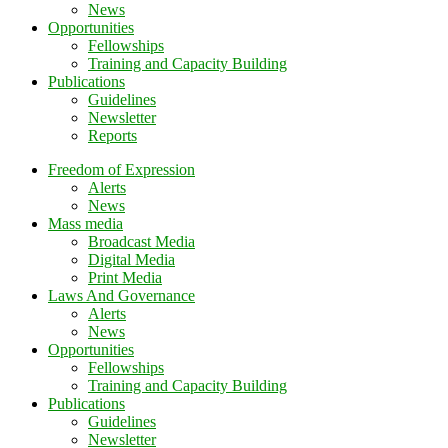
News
Opportunities
Fellowships
Training and Capacity Building
Publications
Guidelines
Newsletter
Reports
Freedom of Expression
Alerts
News
Mass media
Broadcast Media
Digital Media
Print Media
Laws And Governance
Alerts
News
Opportunities
Fellowships
Training and Capacity Building
Publications
Guidelines
Newsletter