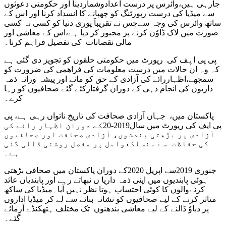
جارہی ہیں،وائرس پر درست اعدادوشماردینا اور حکومتی دعوئوں
سے میڈیا کی درست رپورٹنگ کو چھپانے کا انسداد کرنا اور اس کے
ساتھ وائرس کی وجہ سےجس نے تقریباَ پوری دنیا کو کسی نہ کسی
صورت میں لاک ڈاوٗن کرنے پر مجبور کر دیا ہے،اس کے معاشی اور
مالی نقصانات کی تفصیل فراہم کرنا۔
پی پی ایٖف کی رپورٹ میں حکومتی حلقوں کو تجویز دی گئی ہے
کہ وہ ان حالات میں درست معلومات کی فراھمی کی ضرورت کو
سمجھے،اظہاررائے کی آزادی کے حق کو مانے اور پیشہ ورانہ ذمہ
داریوں کی انجام دہی کے دوران گرفتارکئے گئے صحافیوں کو رہا
کرے۔
پاکستان میں، جہاں آزادی صحافت کی تاریخ ناتواں رہی ہے، پی
پی ایف کی رپورٹ میں سال2019-20کے دوران اظہار رائے کی
آزادی پر بڑھتی بندشوں، آزادی صحافت اور صحافیوں
کی حفاظت سے منسلکعوامل پر مفصل روشنی ڈالی گئی
ہے۔
جنوری 2019سے اپریل 2020کے دوران پاکستان میں صحافی بڑھتی
ہوئی پابندیوں میں اپنی ذمہ داریا ں نبھاتے رہے اور پابندیاں عائد
کرنےوالوں کا کوئی احتساب ہوتا نظر نہیں آیا۔میڈیا کی ساکھ
متاثر کرنے کے لیے صحافیوں کو نشانہ بنانے سے لے کر میڈیا اداروں
پر دباوٗ ڈالنے کے لیے معاشی بندھنوں تک مختلف ہتھکنڈے آزمائے
گئے۔