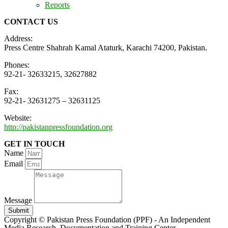
Reports
CONTACT US
Address:
Press Centre Shahrah Kamal Ataturk, Karachi 74200, Pakistan.
Phones:
92-21- 32633215, 32627882
Fax:
92-21- 32631275 – 32631125
Website:
http://pakistanpressfoundation.org
GET IN TOUCH
Name
Email
Message
Submit
Copyright © Pakistan Press Foundation (PPF) - An Independent
Media Research, Documentation and Training Center