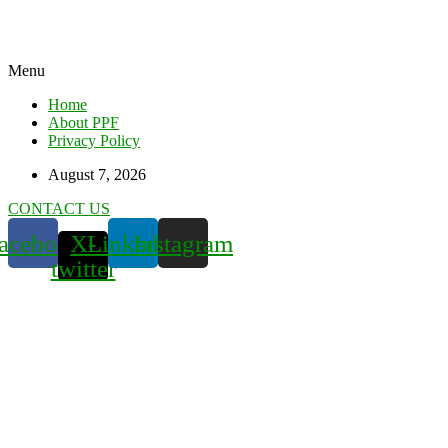
Menu
Home
About PPF
Privacy Policy
August 7, 2026
CONTACT US
acebook
X-
Linkedin
Instagram
twitter