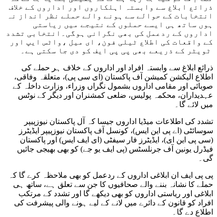
ذرائع ابلاغ سے وابستہ اہلکاروں اور اداروں کے خلاف
انتخابات کے حوالے سے ہونے والے حملے نظر انداز نہ
ہوں ساتھ ہی ایسے حملوں کے نتیجے میں ریاستی
اداروں کے ردعمل کی بھی نگرانی ہوگی۔انتخابی تشدد
کے واقعات کی اطلاع ٹیلی فون، ای میل ،واٹس ایپ اور
ٹویٹر کے ذریعے بھی پی پی ایف کو دی جا سکتی ہے۔
ذرائع ابلاغ سے وابستہ افراد اور اداروں کے خلاف ہر حملے کی
اطلاع الیکشن کمیشن آف پاکستان (ای سی پی)، متعلقہ وفاقی،
صوبائی اور مقامی اداروں بشمول نگراں وزراء، وزارت داخلہ کے
عہدیداران، محکمہ پولیس، ضلعی کمشنران اور دیگر کے نوٹس
میں لائے گا۔
تشدد کی اطلاعات میڈیا اداروں جیسا کہ آل پاکستان نیوزپیپر
سوسائٹی (اے پی این ایس)، کونسل آف پاکستان نیوزپیپر ایڈیٹرز
(سی پی این ای)، ایڈیٹرز فار سیفٹی (ای ایف ایس) اور پاکستان
فیڈرل یونین آف جرنلسٹس (پی ایف یو جے) کو بھی بھیجی جائیں
گی۔
پی پی ایف ان ابلاغی اداروں کے ردعمل کو بھی ملاحظہ کرے گا کہ
حملے کا نشانہ بننے والے صحافیوں کا جن سے تعلق ہے، ساتھ ہی
ابلاغی اور ریاستی اداروں کو بھی دیکھے گا اور تشدد کے مرتکب
افراد کو قانون کے دائرے میں لانے کے لیے ہونے والی پیشرفت کی
اطلاع دے گا۔