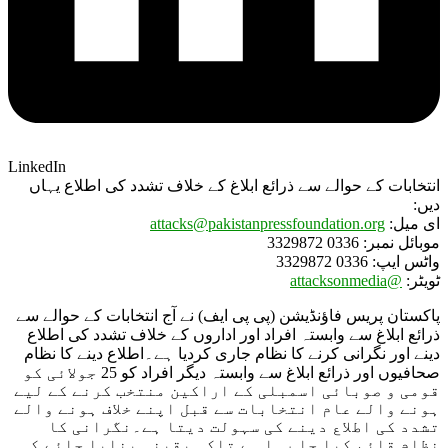
LinkedIn
انتخابات کے حوالے سے ذرائع ابلاغ کے خلاف تشدد کی اطلاع یہاں
دیں:
attacks@pakistanpressfoundation.org
ای میل:
موبائل نمبر: 0336 3329872
واٹس ایپ: 0336 3329872
@attacksonmedia
ٹویٹر:
پاکستان پریس فاؤنڈیشن (پی پی ایف) نے آج انتخابات کے حوالے سے
ذرائع ابلاغ سے وابستہ افراد اور اداروں کے خلاف تشدد کی اطلاع
دینے اور نگرانی کرنے کا نظام جاری کردیا ہے۔اطلاع دینے کا نظام
صحافیوں اور ذرائع ابلاغ سے وابستہ دیگر افراد کو 25 جولائی کو
قومی و صوبائی اسمبلی کے اراکین منتخب کرنے کے لیے
ہونے والے عام انتخابات سے قبل اپنے خلاف ہونے والے
تشدد کی اطلاع دینے کی سہولت دیتا ہے۔نگرانی کا
نظام قائم کیا جا رہا ہے تاکہ یقینی بنایا جائے کہ