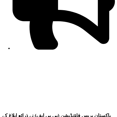
PPF warns of escalated spread of disinformation
following issuance of the Foreign Media Facilitation
Guidelines, 2026
Journalist Asad Ali Toor summoned by NCCIA over
alleged dissemination of false information
Shafi Jan unveils journalist welfare package at
Abbottabad, Haripur press clubs
Media policies introduced in 2019 responsible for
financial difficulties of the media industry, says Tarar
AJK authorities urge responsible media coverage ahead
of elections
Peshawar High Court directs newspaper owners in KP to
settle outstanding dues of journalists, media employees
within one month; warns of legal consequences
پاکستان پریس فاؤنڈیشن (پی پی ایف) نے ذرائع ابلاغ کے