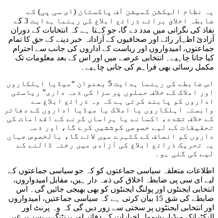
یہ نظام الیکشن کمیشن آف پاکستان (ای سی پی) کے
ضابطہ اخلاق برائے ذرائع ابلاغ کی رہنما ہدایت 3 کے
نفاذ کی نگرانی میں مدد دے گا، جو کہتا ہے کہ انتخابات کے دوران
آزادئ اظہار رائے اور صحافیوں کے آزادانہ خبر دینے کے حق کا تمام
جماعتوں، امیدواروں اور ریاست کے اداروں کی جانب سے احترام
کیا جانا چاہیے۔ انتخابی عرصے میں اور اس کے بعد معلومات تک
مکمل رسائی بھی فراہم کی جانی چاہیے۔
اس ضابطے کی رہنما ہدایت 5 بعنوان “میڈیا اہلکاروں
اور املاک کے خلاف حملوں پر سزا کی ذمہ داری” ریاستی
اداروں کو پابند کرتی ہے کہ وہ ذرائع ابلاغ سے
وابستہ اہلکاروں یا املاک یا میڈیا اداروں کے دفاتر
کے خلاف تشدد، اکسانے یا ہراساں کرنے کے اقدامات کی
تحقیقات کے لیے خصوصی کوششیں کرے گا، اور ذمہ
داروں کو انصاف کے کٹہرے میں لائے گا، بالخصوص جہاں
یہ تحریک ذرائع ابلاغ کی آزادی میں رخنہ ڈالنے کے
لیے کی گئی ہو۔
اطلاعات متعلقہ سیاسی جماعتوں کو کہ جو سیاسی جماعتوں کے
لیے ای سی پی ضابطہ اخلاق کی ذمہ دار ہیں، مقابل امیدواروں،
انتخابی ایجنٹوں اور پولنگ ایجنٹوں کو بھی بھیجی جائیں گی۔ اس
ضابطے کی شق 15 بیان کرتی ہے کہ سیاسی جماعتیں، امیدواروں
اور انتخابی ایجنٹوں پر سختی سے زور دیں گی کہ وہ پرنٹ اور
الیکٹرانک میڈیا، بشمول اخبارات کے دفاتر اور پرنٹنگ پریسز پر غیر