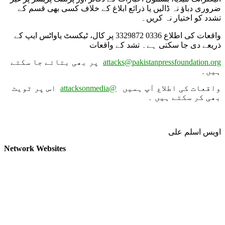
ضروری دباؤ نہ ڈالیں یا ذرائع ابلاغ کے خلاف کسی بھی قسم کے
تشدد کو اختیار نہ کریں۔
واقعات کی اطلاع 0336 3329872 پر کال، ٹیکسٹ یاواٹس ایپ کے
ذریعے دی جا سکتی ہے۔ تشد کے واقعات
پر بھی بتائے جا سکتے
attacks@pakistanpressfoundation.org
ہیں۔
اس پر ٹویٹ
@attacksonmedia
واقعات کی اطلاع آپ ہمیں
بھی کر سکتے ہیں ۔
اویس اسلم علی
Network Websites